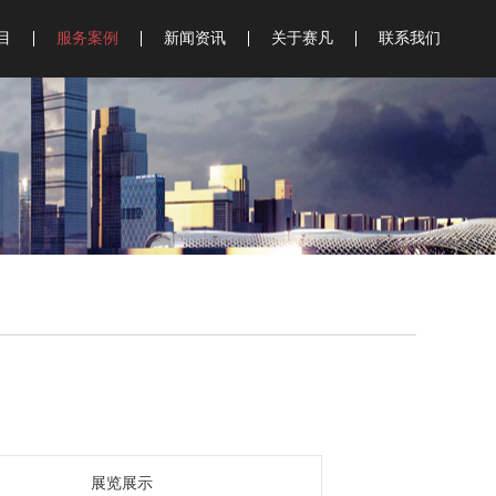
目
服务案例
新闻资讯
关于赛凡
联系我们
史馆
物馆
物馆
行
验厅
示
询
划
料
展览展示